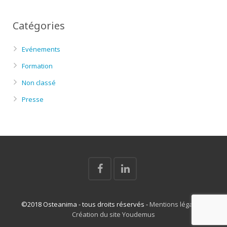
Catégories
Evénements
Formation
Non classé
Presse
©2018 Osteanima - tous droits réservés -
Mentions légales
-
Création du site Youdemus