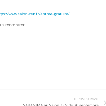
tps://www.salon-zen.fr/entree-gratuite/
us rencontrer.
LE POST SUIVANT
SABANIMA au Salon ZEN du 30 septembre