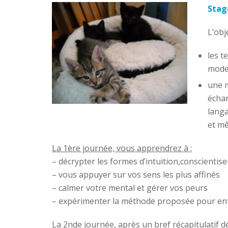
Stag
L’obj
les t
mode
une m
échan
langa
et m
La 1ère journée, vous apprendrez à :
– décrypter les formes d’intuition,conscienti
– vous appuyer sur vos sens les plus affinés
– calmer votre mental et gérer vos peurs
– expérimenter la méthode proposée pour entr
La 2nde journée, après un bref récapitulatif de