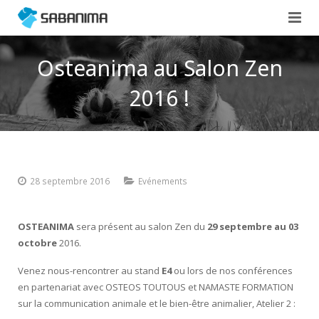
Accueil
Osteanima au Salon Zen
Bien-être animal
2016 !
Communication animale
Stages et ateliers
Communication animale
Actualités-Evènements
28 septembre 2016
Evénements
Le coin des lecteurs
Initiation à la Communication Animale – Niveau 1
Contact
Communication avec les animaux défunts / Soins énergétiq
Actualités-Evènements
OSTEANIMA
sera présent au salon Zen du
29 septembre au 03
octobre
2016.
Atelier d’entraînement à la communication animale
Partenaires
Venez nous-rencontrer au stand
E4
ou lors de nos conférences
Belvaspata : rencontre angélique au coeur de Soi
en partenariat avec OSTEOS TOUTOUS et NAMASTE FORMATION
sur la communication animale et le bien-être animalier, Atelier 2 :